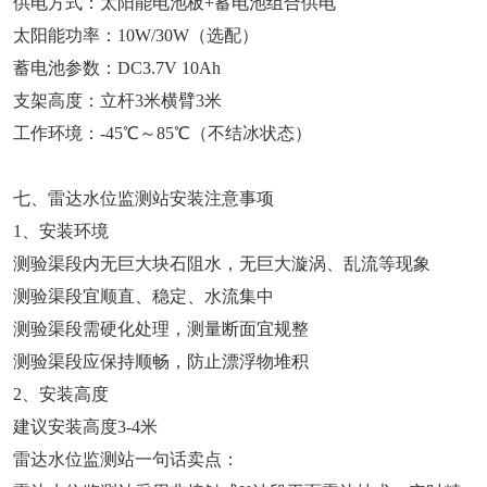
供电方式：太阳能电池板+蓄电池组合供电
太阳能功率：10W/30W（选配）
蓄电池参数：DC3.7V 10Ah
支架高度：立杆3米横臂3米
工作环境：-45℃～85℃（不结冰状态）
七、雷达水位监测站安装注意事项
1、安装环境
测验渠段内无巨大块石阻水，无巨大漩涡、乱流等现象
测验渠段宜顺直、稳定、水流集中
测验渠段需硬化处理，测量断面宜规整
测验渠段应保持顺畅，防止漂浮物堆积
2、安装高度
建议安装高度3-4米
雷达水位监测站一句话卖点：