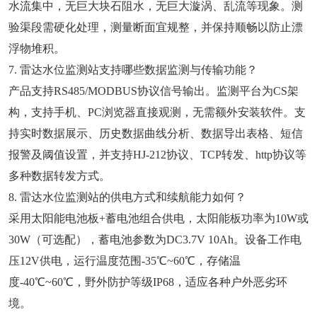
水流集中，无巨大块石阻水，无巨大漩涡、乱流等现象。测
验渠段需硬化处理，测量断面宜规整，并保持顺畅以防止漂
浮物堆积。
7. 雷达水位监测站支持哪些数据监测与传输功能？
产品支持RS485/MODBUS协议信号输出。监测平台为CS架
构，支持手机、PC浏览器直接观测，无需额外安装软件。支
持实时数据展示、历史数据曲线分析、数据导出表格、短信
报警及阈值设置，并支持HJ-212协议、TCP转发、http协议等
多种数据转发方式。
8. 雷达水位监测站的供电方式和续航能力如何？
采用太阳能电池板+蓄电池组合供电，太阳能板功率为10W或
30W（可选配），蓄电池参数为DC3.7V 10Ah。设备工作电
压12V供电，运行温度范围-35℃~60℃，存储温
度-40℃~60℃，野外防护等级IP68，适应各种户外恶劣环
境。