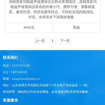
高精度多功能超声波测深仪又称水库测深仪，高精度多功
能超声波测深仪具有的外观小巧、携带方便、测量精度
高、兼容性强、经济实惠等特点，可轻松实现内陆湖泊、
河流、水库等水下深度的测量。
4068元
风途
1
上一页
下一页
联系我们
电话：13371051536
Q Q：1401548526
邮箱：wangzilian@qxhjz.cn
地址：山东省潍坊市高新区光电路155号光电产业加速器（一期）
特别声明：网站部分内容来自网络，如有侵权请联系管理员删除。
客服微信